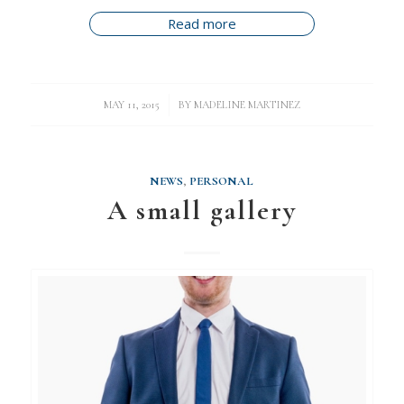
Read more
/
MAY 11, 2015
BY
MADELINE MARTINEZ
NEWS
,
PERSONAL
A small gallery