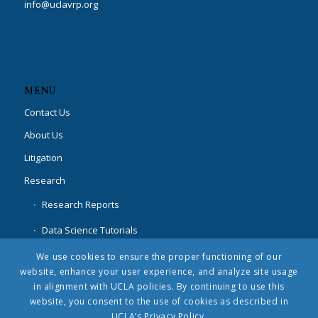
info@uclavrp.org
MENU
Contact Us
About Us
Litigation
Research
Research Reports
Data Science Tutorials
Special Projects
We use cookies to ensure the proper functioning of our
website, enhance your user experience, and analyze site usage
News
in alignment with UCLA policies. By continuing to use this
website, you consent to the use of cookies as described in
UCLA’s Privacy Policy.